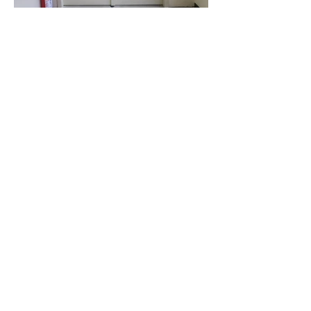
SEBINO CHIUSURE
VIA XXV APRILE, 21
24020 SCANZOROSCIATE (BG)
+39 035242710
INFO@SEBINOCHIUSURE.IT
WWW.SEBINOCHIUSURE.IT